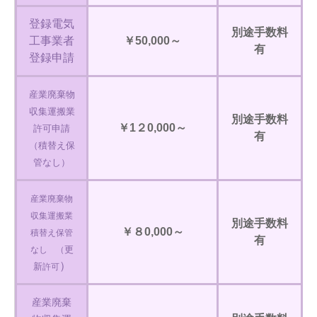
登録電気
別途手数料
工事業者
￥50,000～
有
登録申請
産業廃棄物
収集運搬業
別途手数料
￥1２0,000～
許可申請
有
（積替え保
管なし）
産業廃棄物
収集運搬業
別途手数料
￥８0,000～
積替え保管
有
更
なし （
）
新
許可
産業廃棄