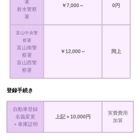
署
￥7,000～
0円
射水警察
署
富山中央警
察署
富山南警
￥12,000～
同上
察署
富山西警
察署
登録手続き
自動車登録
実費費用
名義変更
上記＋10,000円
加算
＋車庫証明