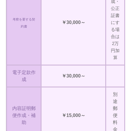
成・
公正
証書
考察を要する契
￥30,000～
にす
約書
る場
合は
2万
円加
算
電子定款作
￥30,000～
成
別
途
内容証明郵
郵
便作成・補
￥15,000～
便
助
料
金