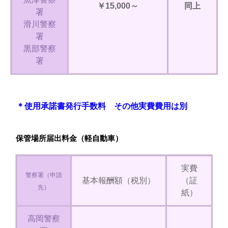
￥15,000～
同上
署
滑川警察
署
黒部警察
署
＊使用承諾書発行手数料 その他実費費用は別
保管場所届出料金（軽自動車）
実費
警察署（申請
基本報酬額（税別）
（証
先）
紙）
高岡警察