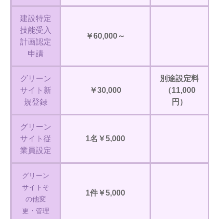
建設特定
技能受入
￥60,000～
計画認定
申請
グリーン
別途設定料
サイト新
￥30,000
（11,000
規登録
円）
グリーン
サイト従
1名￥5,000
業員設定
グリーン
サイトそ
1件￥5,000
の他変
更・管理