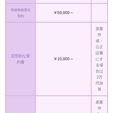
死後事務委任
￥50,000～
契約
原案
作
成・
公正
証書
定型的な契
￥10,000～
にす
約書
る場
合は
2万
円加
算
原案
作