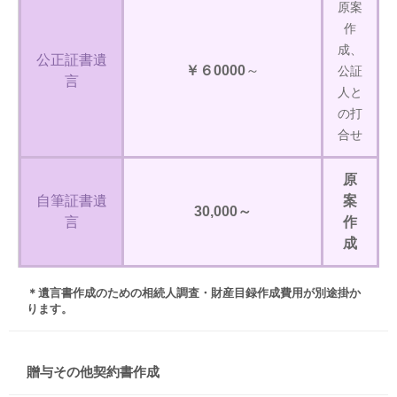
原案
作
成、
公正証書遺
￥６0000
～
公証
言
人と
の打
合せ
原
自筆証書遺
案
30,000～
言
作
成
＊遺言書作成のための相続人調査・財産目録作成費用が別途掛か
ります。
贈与その他契約書作成