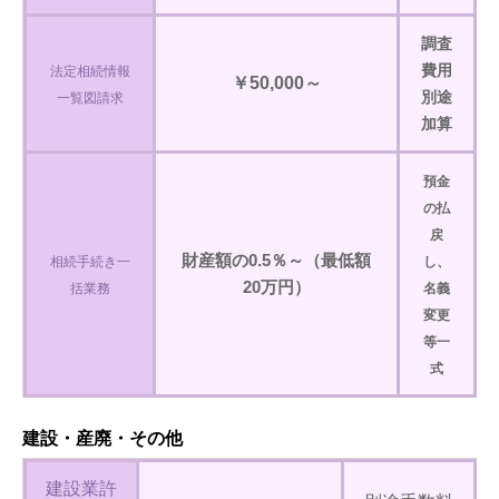
調査
費用
法定相続情報
￥50,000～
別途
一覧図請求
加算
預金
の払
戻
財産額の0.5％～（最低額
相続手続き一
し、
20万円）
括業務
名義
変更
等一
式
建設・産廃・その他
建設業許