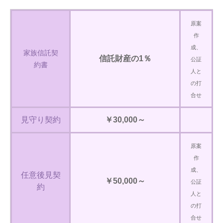
原案
作
成、
家族信託契
信託財産の1％
公証
約書
人と
の打
合せ
見守り契約
￥30,000～
原案
作
成、
任意後見契
￥50,000～
公証
約
人と
の打
合せ