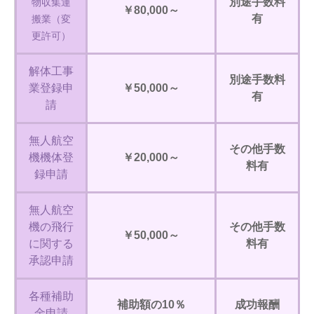
別途手数料
物収集運
￥80,000～
有
搬業（変
更許可）
解体工事
別途手数料
業登録申
￥50,000～
有
請
無人航空
その他手数
機機体登
￥20,000～
料有
録申請
無人航空
機の飛行
その他手数
￥50,000～
に関する
料有
承認申請
各種補助
補助額の10％
成功報酬
金申請