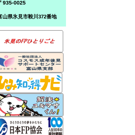
〒935-0025
富山県氷見市鞍川372番地